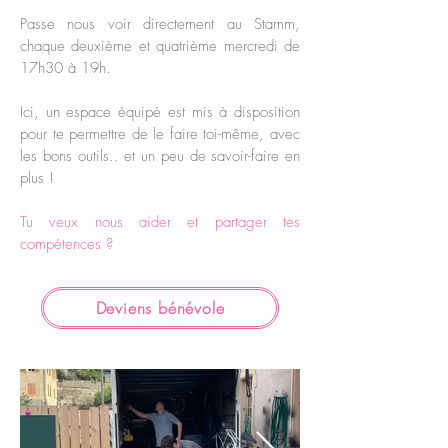
Passe nous voir directement au Stamm,
chaque deuxième et quatrième mercredi de
17h30 à 19h.
Ici, un espace équipé est mis à disposition
pour te permettre de le faire toi-même, avec
les bons outils.. et un peu de savoir-faire en
plus !
Tu veux nous aider et partager tes
compétences ?
Deviens bénévole