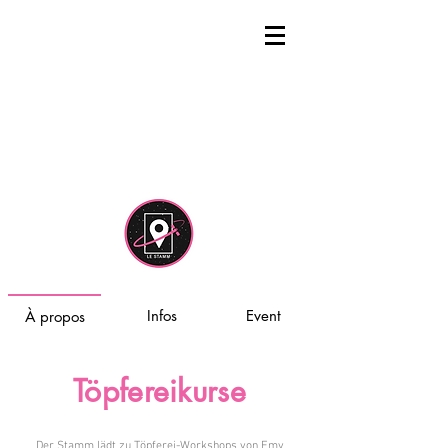
Infos
Event
À propos
Töpfereikurse
Der Stamm lädt zu Töpferei-Workshops von Emy