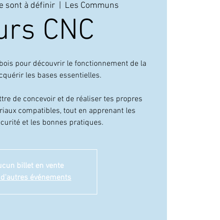
e sont à définir
  |  
Les Communs
urs CNC
LE 
C bois pour découvrir le fonctionnement de la
quérir les bases essentielles.
ttre de concevoir et de réaliser tes propres
riaux compatibles, tout en apprenant les
écurité et les bonnes pratiques.
cun billet en vente
 d'autres événements