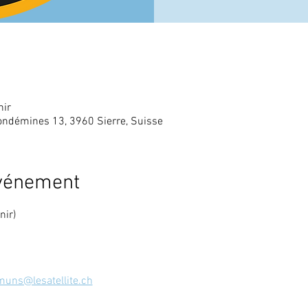
nir
ndémines 13, 3960 Sierre, Suisse
événement
nir)
uns@lesatellite.ch