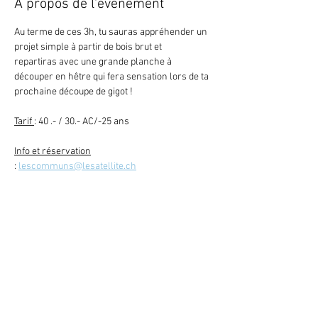
À propos de l'événement
Au terme de ces 3h, tu sauras appréhender un 
projet simple à partir de bois brut et 
repartiras avec une grande planche à 
découper en hêtre qui fera sensation lors de ta 
prochaine découpe de gigot !
Tarif 
: 40 .- / 30.- AC/-25 ans
Info et réservation
: 
lescommuns@lesatellite.ch
Participation dès 16 ans
En lire plus >
Retour