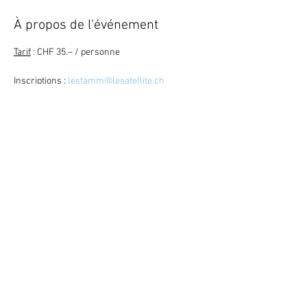
À propos de l'événement
Tarif
 : CHF 35.– / personne
Inscriptions
 : 
lestamm@lesatellite.ch
Retour
Mitglied werden ?
Den News-
Letter abonnieren ?
©
2023
Satellite / 3960 Sierre