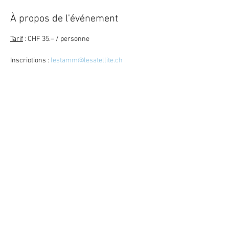
À propos de l'événement
Tarif
 : CHF 35.– / personne
Inscriptions
 : 
lestamm@lesatellite.ch
Retour
Mitglied werden ?
Den News-
Letter abonnieren ?
©
2023
Satellite / 3960 Sierre