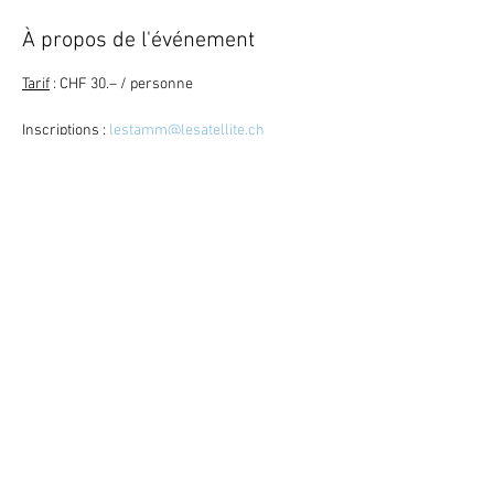
À propos de l'événement
Tarif
 : CHF 30.– / personne
Inscriptions
 : 
lestamm@lesatellite.ch
Retour
Mitglied werden ?
Den News-
Letter abonnieren ?
©
2023
Satellite / 3960 Sierre