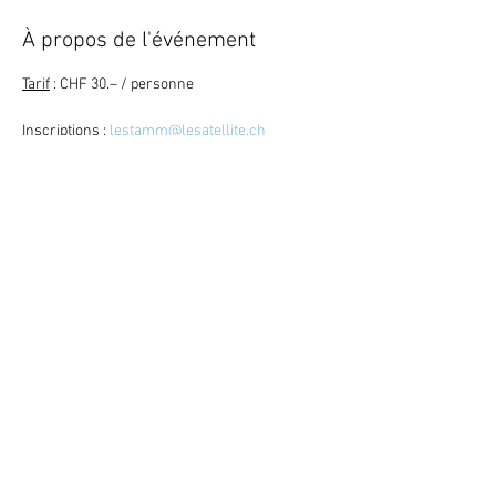
À propos de l'événement
Tarif
 : CHF 30.– / personne
Inscriptions
 : 
lestamm@lesatellite.ch
Retour
Mitglied werden ?
Den News-
Letter abonnieren ?
©
2023
Satellite / 3960 Sierre