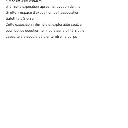
« 
HYPER SENSIBLE
 »,

première exposition après rénovation de « la 
Grotte » espace d’exposition de l’association 
Satellite à Sierre.
Cette exposition intimiste et explorable seul, a 
pour but de questionner notre sensibilité, notre 
capacité à s’écouter, à s’entendre, le corps 
n’étant pas silencieux.
Retour
Mitglied werden ?
Den News-
Letter abonnieren ?
©
2023
Satellite / 3960 Sierre