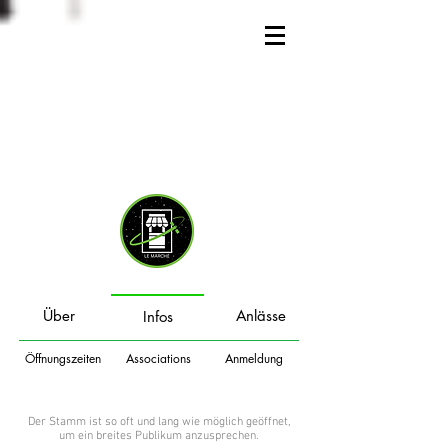
Über
Anlässe
Infos
Öffnungszeiten
Associations
Anmeldung
Der Stamm ist so oft und lang wie möglich geöffnet,
um ein breites Publikum anzusprechen.