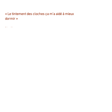
« Le tintement des cloches ça m’a aidé à mieux
dormir »
Noelle
« Ç
a a permis de jolis moments de partage
»
avec les résidants
Bihana