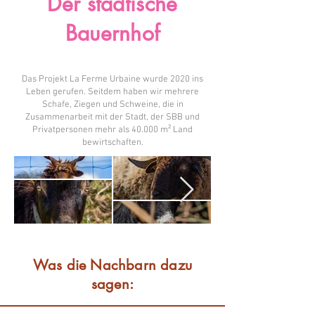
Der städtische
Bauernhof
Das Projekt La Ferme Urbaine wurde 2020 ins
Leben gerufen. Seitdem haben wir mehrere
Schafe, Ziegen und Schweine, die in
Zusammenarbeit mit der Stadt, der SBB und
Privatpersonen mehr als 40.000 m² Land
bewirtschaften.
Was die Nachbarn dazu
sagen: