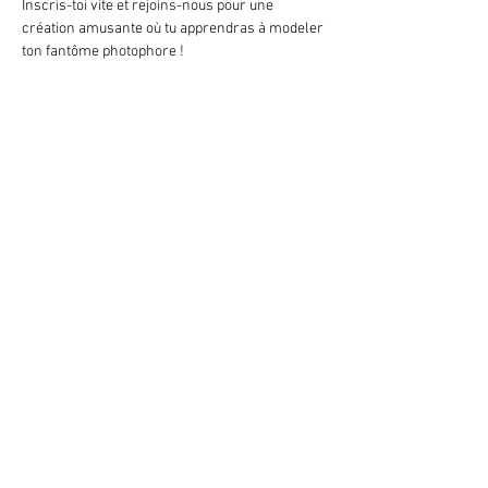
Inscris-toi vite et rejoins-nous pour une 
création amusante où tu apprendras à modeler 
ton fantôme photophore !
Retour
Abonne-toi à la newsletter
079 284 65 20
-
info@lesatellite.ch
©
2026
Satellite / 3960 Sierre