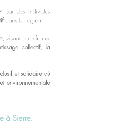
7 par des individus
if
dans la région.
LE 
e
, visant à renforcer
ntissage collectif
,
la
lusif et solidaire
où
e et environnementale
e à Sierre.