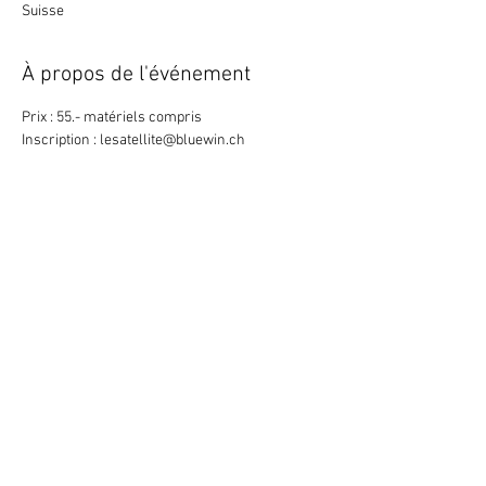
Suisse
À propos de l'événement
Prix : 55.- matériels compris
Inscription : lesatellite@bluewin.ch
Retour
Abonne-toi à la newsletter
079 284 65 20
-
info@lesatellite.ch
©
2026
Satellite / 3960 Sierre