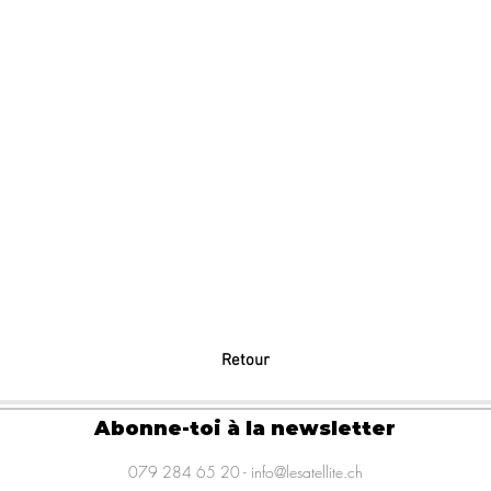
Retour
Abonne-toi à la newsletter
079 284 65 20 -
info@lesatellite.ch