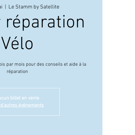
i
  |  
Le Stamm by Satellite
r réparation
LE 
Vélo
fois par mois pour des conseils et aide à la
réparation
cun billet en vente
 d'autres événements