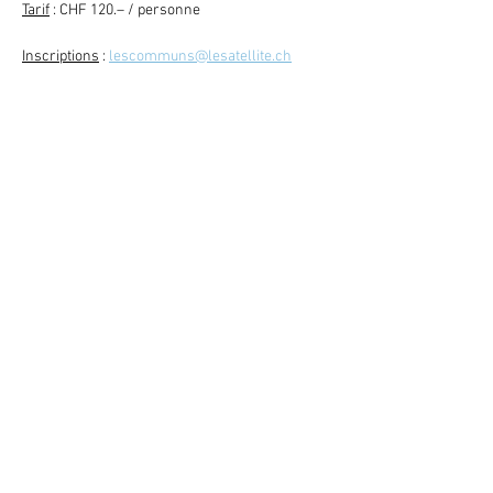
Tarif
 : CHF 120.– / personne
Inscriptions
 : 
lescommuns@lesatellite.ch
Retour
Abonne-toi à la newsletter
079 284 65 20
-
info@lesatellite.ch
©
2026
Satellite / 3960 Sierre