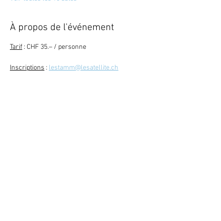
À propos de l'événement
Tarif
 : CHF 35.– / personne
Inscriptions
 : 
lestamm@lesatellite.ch
Retour
Abonne-toi à la newsletter
079 284 65 20
-
info@lesatellite.ch
©
2026
Satellite / 3960 Sierre