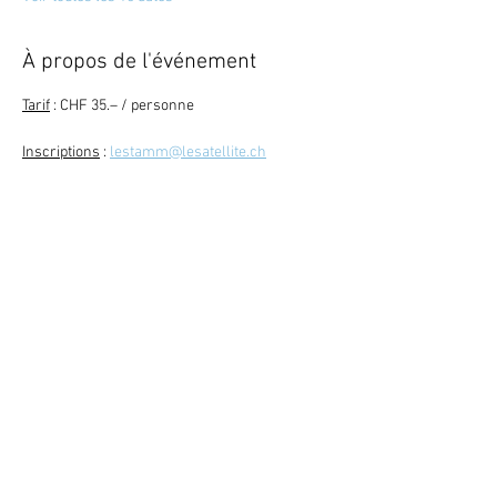
À propos de l'événement
Tarif
 : CHF 35.– / personne
Inscriptions
 : 
lestamm@lesatellite.ch
Retour
Abonne-toi à la newsletter
079 284 65 20
-
info@lesatellite.ch
©
2026
Satellite / 3960 Sierre