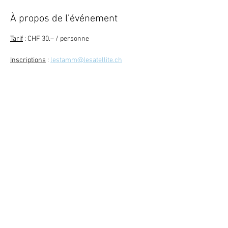
À propos de l'événement
Tarif
 : CHF 30.– / personne
Inscriptions
 : 
lestamm@lesatellite.ch
Retour
Abonne-toi à la newsletter
079 284 65 20
-
info@lesatellite.ch
©
2026
Satellite / 3960 Sierre