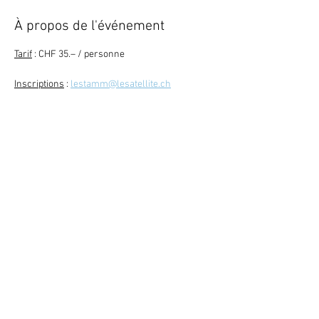
À propos de l'événement
Tarif
 : CHF 35.– / personne
Inscriptions
 : 
lestamm@lesatellite.ch
Retour
Abonne-toi à la newsletter
079 284 65 20
-
info@lesatellite.ch
©
2026
Satellite / 3960 Sierre