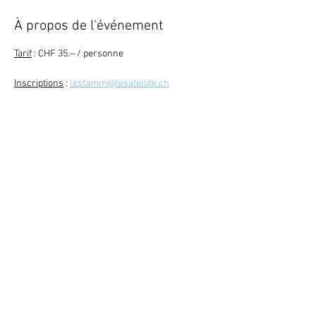
À propos de l'événement
Tarif
 : CHF 35.– / personne
Inscriptions
 : 
lestamm@lesatellite.ch
Retour
Abonne-toi à la newsletter
079 284 65 20
-
info@lesatellite.ch
©
2026
Satellite / 3960 Sierre