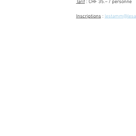
Tarif
 : CHF 35.– / personne
Inscriptions
 : 
lestamm@lesate