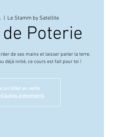
.
  |  
Le Stamm by Satellite
 de Poterie
LE 
réer de ses mains et laisser parler la terre.
 déjà initié, ce cours est fait pour toi !
cun billet en vente
 d'autres événements