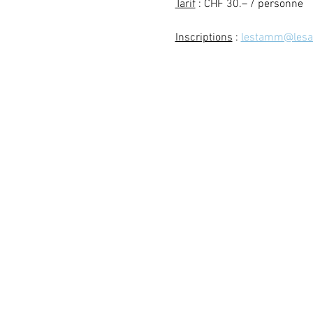
Tarif
 : CHF 30.– / personne
Inscriptions
 : 
lestamm@lesate