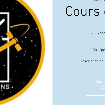
Cours
40.-/pe
100.-/pe
Inscription o
Les i
Voi