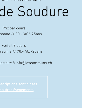
 de Soudure
LE 
Prix par cours
rsonne // 30.-/AC/-25ans
Forfait 3 cours
rsonne // 70.- AC/-25ans
bligatoire à info@lescommuns.ch
nscriptions sont closes
r autres événements