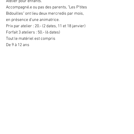
Atelier pour enfants.
Accompagné.e ou pas des parents, "Les P'tites 
Bidouilles" ont lieu deux mercredis par mois, 
en présence d'une animatrice.
Prix par atelier : 20.- (2 dates, 11 et 18 janvier)
Forfait 3 ateliers : 50.- (6 dates)
Tout le matériel est compris
De 9 à 12 ans
Retour
Abonne-toi à la newsletter
079 284 65 20
-
info@lesatellite.ch
©
2026
Satellite / 3960 Sierre