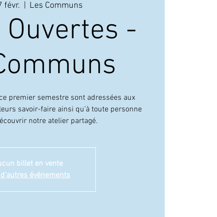
 févr.
  |  
Les Communs
 Ouvertes -
LE 
 Communs
 ce premier semestre sont adressées aux
eurs savoir-faire ainsi qu’à toute personne
écouvrir notre atelier partagé.
cun billet en vente
 d'autres événements