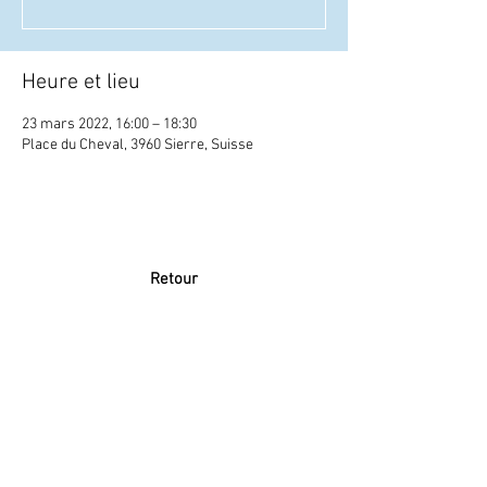
Heure et lieu
23 mars 2022, 16:00 – 18:30
Place du Cheval, 3960 Sierre, Suisse
Retour
Abonne-toi à la newsletter
079 284 65 20
-
info@lesatellite.ch
©
2026
Satellite / 3960 Sierre