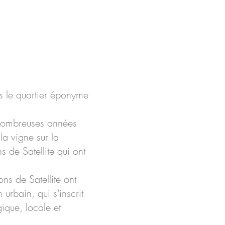
LE 
ns le quartier éponyme
 nombreuses années
la vigne sur la
s de Satellite qui ont
ns de Satellite ont
urbain, qui s'inscrit
que, locale et