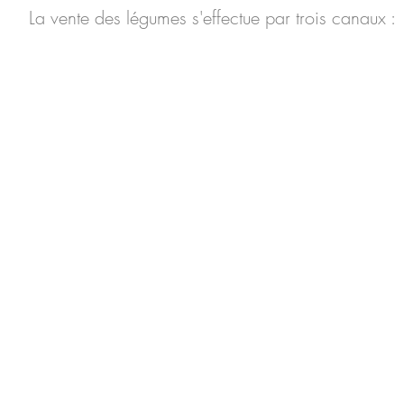
La vente des légumes s'effectue par trois canaux :
Marché
Sierr
Tous les mardis 
12h00 (juin à o
Les légumes sont acheminé
du marché à pied, à l
brouette-sta
ariat avec
taurateurs
À venir
Vente dire
Paniers de légume